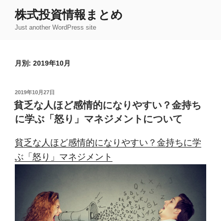
コ
株式投資情報まとめ
ン
Just another WordPress site
テ
ン
ツ
月別: 2019年10月
へ
ス
キ
投
2019年10月27日
ッ
稿
貧乏な人ほど感情的になりやすい？金持ち
日:
プ
に学ぶ「怒り」マネジメントについて
貧乏な人ほど感情的になりやすい？金持ちに学
ぶ「怒り」マネジメント