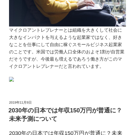
マイクロアントレプレナーとは組織を大きくして社会に
大きなインパクトを与えるような起業家ではなく、好き
なことを仕事にして自由に稼ぐスモールビジネス起業家
のことです。米国では労働人口全体のおよそ1割が自営業
だそうですが、今後最も増えるであろう働き方がこのマ
イクロアントレプレナーだと言われています。
投
2019年11月9日
稿
2030年の日本では年収150万円が普通に？
日:
未来予測について
2030年の日本では年収150万円が普通に？未来