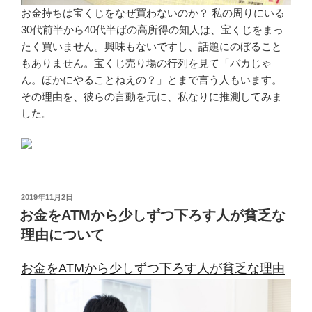
お金持ちは宝くじをなぜ買わないのか？ 私の周りにいる
30代前半から40代半ばの高所得の知人は、宝くじをまっ
たく買いません。興味もないですし、話題にのぼること
もありません。宝くじ売り場の行列を見て「バカじゃ
ん。ほかにやることねえの？」とまで言う人もいます。
その理由を、彼らの言動を元に、私なりに推測してみま
した。
投
2019年11月2日
稿
お金をATMから少しずつ下ろす人が貧乏な
日:
理由について
お金をATMから少しずつ下ろす人が貧乏な理由