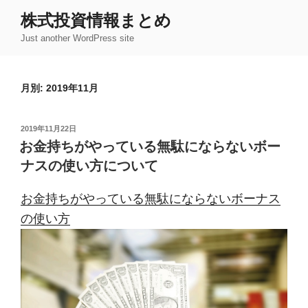
コ
株式投資情報まとめ
ン
Just another WordPress site
テ
ン
ツ
月別: 2019年11月
へ
ス
キ
投
2019年11月22日
ッ
稿
お金持ちがやっている無駄にならないボー
日:
プ
ナスの使い方について
お金持ちがやっている無駄にならないボーナス
の使い方