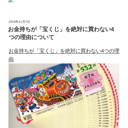
投
2019年11月7日
稿
お金持ちが「宝くじ」を絶対に買わない4
日:
つの理由について
お金持ちが「宝くじ」を絶対に買わない4つの理
由