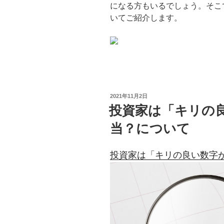
になる方もいるでしょう。そこで
いてご紹介します。
投
2021年11月2日
稿
投資家は「キリの
日:
当？について
投資家は「キリの良い数字