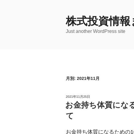
コ
ン
株式投資情報
テ
ン
Just another WordPress site
ツ
へ
ス
キ
ッ
プ
月別: 2021年11月
投
2021年11月25日
稿
お金持ち体質になる
日:
て
お金持ち体質になるための1