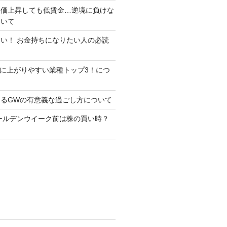
物価上昇しても低賃金…逆境に負けな
ついて
い！ お金持ちになりたい人の必読
5月に上がりやすい業種トップ3！につ
るGWの有意義な過ごし方について
ゴールデンウイーク前は株の買い時？