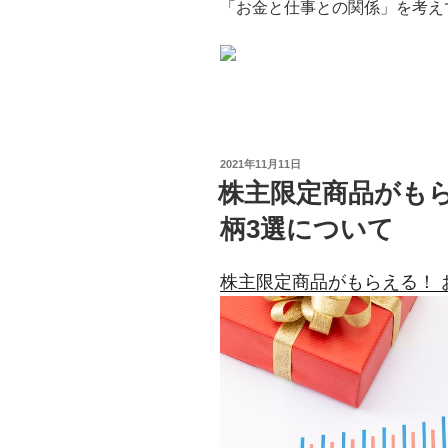
「お金と仕事との関係」を考え
投
2021年11月11日
稿
株主限定商品がもら
日:
柄3選について
株主限定商品がもらえる！ 