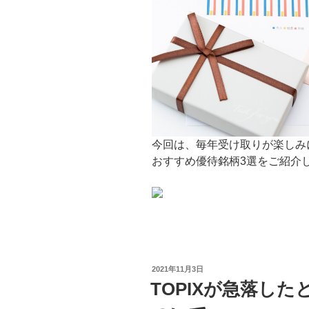
今回は、毎年受け取りが楽しみ
おすすめ優待銘柄3選をご紹介
投
2021年11月3日
稿
TOPIXが急落し
日: